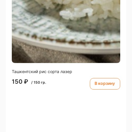
Ташкентский рис сорта лазер
150
₽
/
150
гр.
В корзину