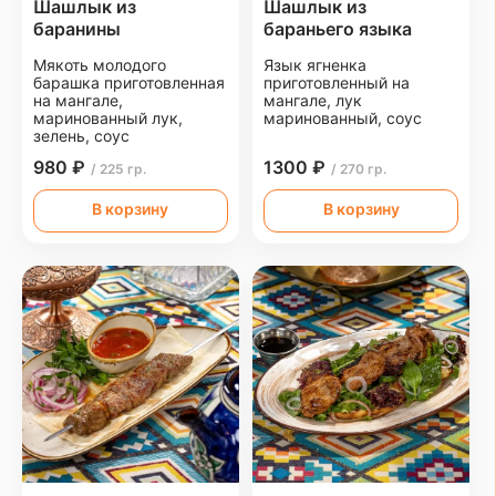
Шашлык из
Шашлык из
баранины
бараньего языка
Мякоть молодого
Язык ягненка
барашка приготовленная
приготовленный на
на мангале,
мангале, лук
маринованный лук,
маринованный, соус
зелень, соус
980 ₽
1300 ₽
/ 225 гр.
/ 270 гр.
В корзину
В корзину