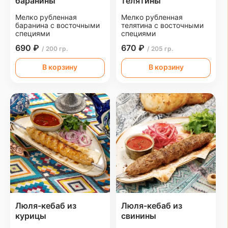
баранины
телятины
Мелко рубленная
Мелко рубленная
баранина с восточными
телятина с восточными
специями
специями
690 ₽
670 ₽
/ 200 гр.
/ 205 гр.
В корзину
В корзину
Люля-кебаб из
Люля-кебаб из
курицы
свинины