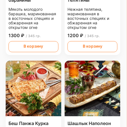
баранины
телятины
Мякоть молодого
Нежная телятина,
барашка, маринованная
маринованная в
в восточных специях и
восточных специях и
обжаренная на
обжаренная на
открытом огне
открытом огне
1300 ₽
1200 ₽
/ 345 гр.
/ 345 гр.
В корзину
В корзину
Беш Панжа Курка
Шашлык Наполеон