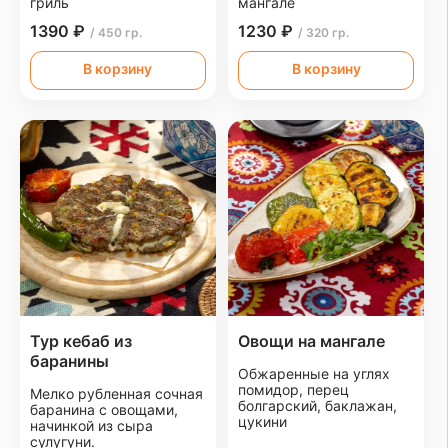
гриль
мангале
1390 ₽
1230 ₽
/ 450 гр.
/ 320 гр.
В корзину
В корзину
Тур кебаб из
Овощи на мангале
баранины
Обжаренные на углях
помидор, перец
Мелко рубленная сочная
болгарский, баклажан,
баранина с овощами,
цукини
начинкой из сыра
сулугуни.