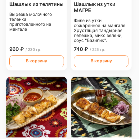
Шашлык из телятины
Шашлык из утки
МАГРЕ
Вырезка молочного
теленка,
Филе из утки
приготовленного на
обжаренное на мангале.
мангале
Хрустящая тандырная
лепешка, микс зелени,
соус "Базилик".
960 ₽
740 ₽
/ 230 гр.
/ 225 гр.
В корзину
В корзину