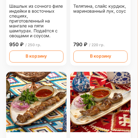
Шашлык из сочного филе
Телятина, слайс курдюк,
индейки в восточных
маринованный лук, соус
специях,
приготовленный на
мангале на пяти
шампурах. Подаётся с
овощами и соусом.
950 ₽
790 ₽
/ 250 гр.
/ 220 гр.
В корзину
В корзину