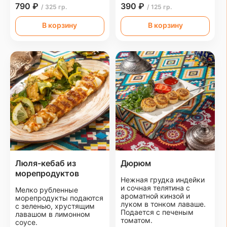
790 ₽
390 ₽
/ 325 гр.
/ 125 гр.
В корзину
В корзину
Люля-кебаб из
Дюрюм
морепродуктов
Нежная грудка индейки
и сочная телятина с
Мелко рубленные
ароматной кинзой и
морепродукты подаются
луком в тонком лаваше.
с зеленью, хрустящим
Подается с печеным
лавашом в лимонном
томатом.
соусе.