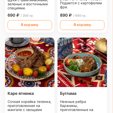
Подается с картофелем
зеленью и восточными
фри.
специями.
690 ₽
890 ₽
/ 200 гр.
/ 600 гр.
В корзину
В корзину
Каре ягненка
Буглама
Сочная корейка теленка,
Нежные ребра
приготовленная на
баранины,
мангале с овощами
приготовленные на