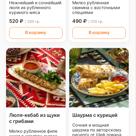
Нежнейший и сочнейший
Мелко рубленная
люля из рубленного
свинина с восточными
куриного мяса
специями
520 ₽
490 ₽
/ 220 гр.
/ 210 гр.
В корзину
В корзину
Люля-кебаб из щуки
Шаурма с курицей
с грибами
Сочная и мощная
шаурма по авторскому
Мелко рубленное филе
рецепту от Шеф повара.
щуки с шампиньонами,