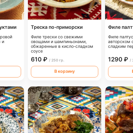
дуктами
Треска по-приморски
Филе палт
гровой
Филе трески со свежими
Филе палтус
 и
овощами и шампиньонами,
авторском с
обжаренные в кисло-сладком
сладким пе
соусе
610 ₽
1290 ₽
/ 250 гр.
/
В корзину