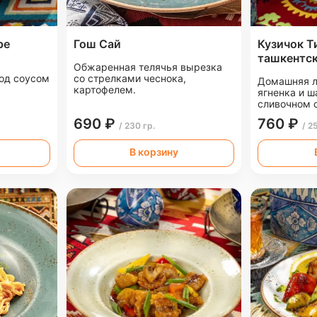
ре
Гош Сай
Кузичок Т
ташкентс
Обжаренная телячья вырезка
од соусом
со стрелками чеснока,
Домашняя л
картофелем.
ягненка и 
сливочном 
690 ₽
760 ₽
/ 230 гр.
/ 2
В корзину