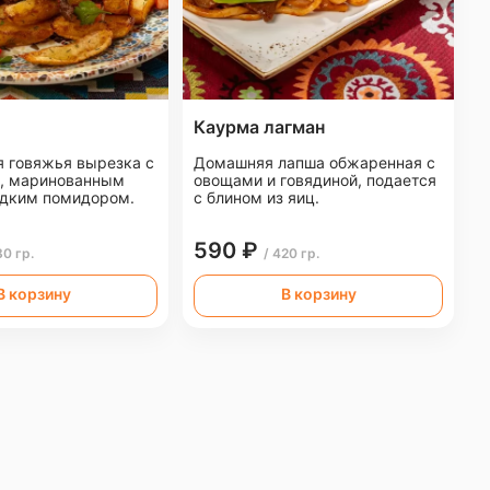
Каурма лагман
 говяжья вырезка с
Домашняя лапша обжаренная с
, маринованным
овощами и говядиной, подается
адким помидором.
с блином из яиц.
590 ₽
80 гр.
/ 420 гр.
В корзину
В корзину