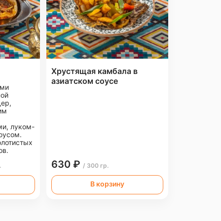
Хрустящая камбала в
азиатском соусе
ыми
ной
ер,
им
и, луком-
оусом.
олотистых
ов.
630 ₽
.
/ 300 гр.
В корзину