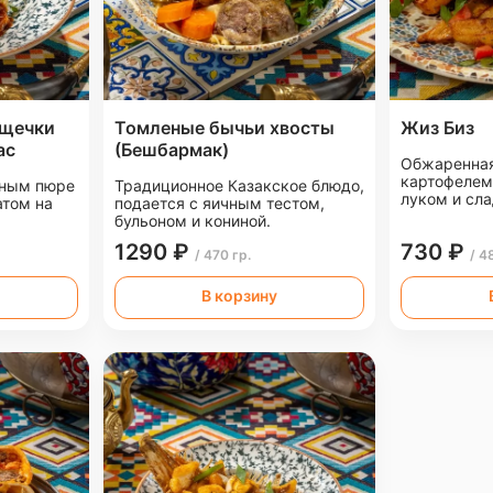
 щечки
Томленые бычьи хвосты
Жиз Биз
ас
(Бешбармак)
Обжаренная
картофелем
ьным пюре
Традиционное Казакское блюдо,
луком и сл
атом на
подается с яичным тестом,
бульоном и кониной.
1290 ₽
730 ₽
/ 470 гр.
/ 4
В корзину