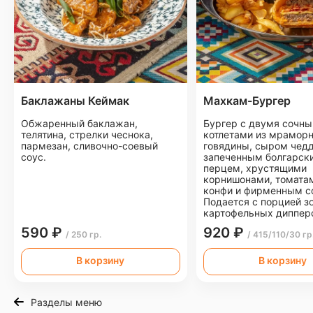
Баклажаны Кеймак
Махкам-Бургер
Обжаренный баклажан,
Бургер с двумя сочн
телятина, стрелки чеснока,
котлетами из мрамор
пармезан, сливочно-соевый
говядины, сыром чедд
соус.
запеченным болгарск
перцем, хрустящими
корнишонами, томатам
конфи и фирменным с
Подается с порцией з
картофельных диппер
590 ₽
920 ₽
/ 250 гр.
/ 415/110/30 гр
В корзину
В корзину
Разделы меню