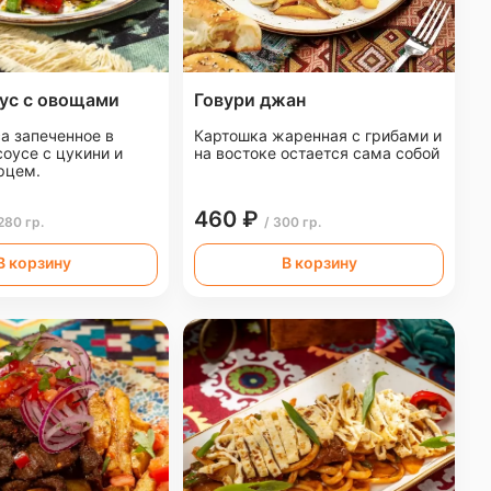
ус с овощами
Говури джан
а запеченное в
Картошка жаренная с грибами и
оусе с цукини и
на востоке остается сама собой
рцем.
460 ₽
 280 гр.
/ 300 гр.
В корзину
В корзину