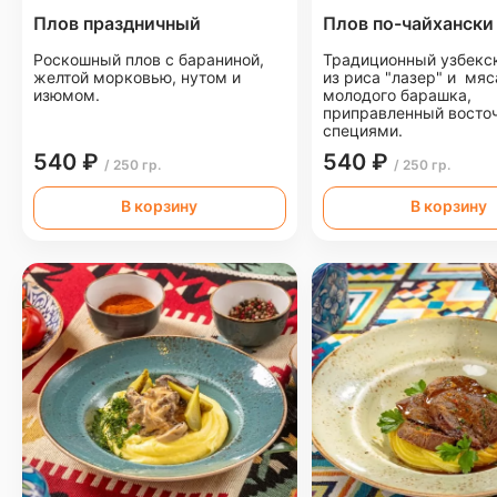
Плов праздничный
Плов по-чайхански
Роскошный плов с бараниной,
Традиционный узбекс
желтой морковью, нутом и
из риса "лазер" и мяс
изюмом.
молодого барашка,
приправленный восто
специями.
540 ₽
540 ₽
/ 250 гр.
/ 250 гр.
В корзину
В корзину