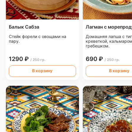
Балык Сабза
Лагман с морепро
Стейк форели с овощами на
Домашняя лапша с ти
пару.
креветкой, кальмаром
гребешком.
1290 ₽
690 ₽
/ 250 гр.
/ 250 гр.
В корзину
В корзину