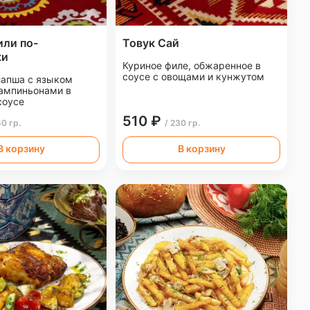
или по-
Товук Сай
ки
Куриное филе, обжаренное в
соусе с овощами и кунжутом
апша с языком
шампиньонами в
соусе
510 ₽
50 гр.
/ 230 гр.
В корзину
В корзину