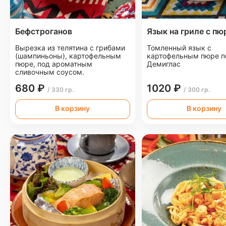
Бефстроганов
Язык на гриле с пю
Вырезка из телятина с грибами
Томленный язык с
(шампиньоны), картофельным
картофельным пюре п
пюре, под ароматным
Демиглас
сливочным соусом.
680 ₽
1020 ₽
/ 330 гр.
/ 300 гр.
В корзину
В корзину