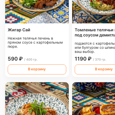
Жигар Сай
Томленые телячьи
под соусом демигл
Нежная телячья печень в
пряном соусе с картофельным
подаются с картофел
пюре.
или булгуром со шпин
ваш выбор.
590 ₽
1190 ₽
/ 400 гр.
/ 370 гр.
В корзину
В корзину