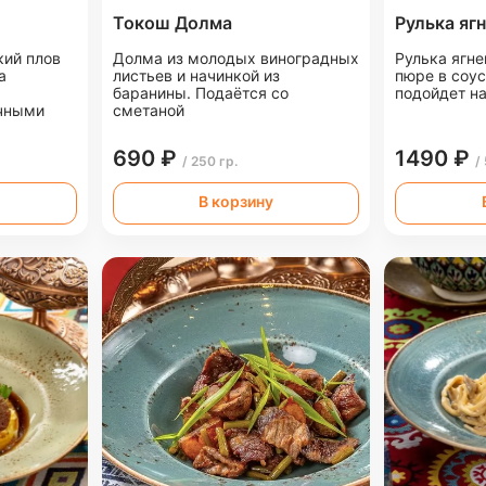
Токош Долма
Рулька яг
кий плов
Долма из молодых виноградных
Рулька ягн
а
листьев и начинкой из
пюре в соус
баранины. Подаётся со
подойдет н
чными
сметаной
690 ₽
1490 ₽
/ 250 гр.
/
В корзину