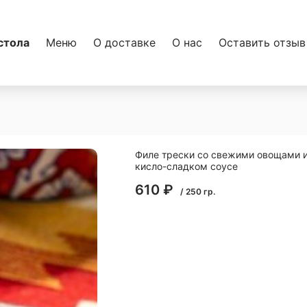
стола
Меню
О доставке
О нас
Оставить отзыв
Филе трески со свежими овощами 
кисло-сладком соусе
610
₽
/
250
гр.