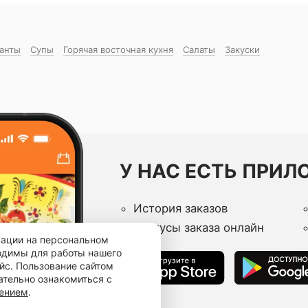
манты
Супы
Горячая восточная куxня
Салаты
Закуски
У НАС ЕСТЬ ПРИЛ
История заказов
Статусы заказа онлайн
мации на персональном
ходимы для работы нашего
йс. Пользование сайтом
ательно ознакомиться с
шением
.