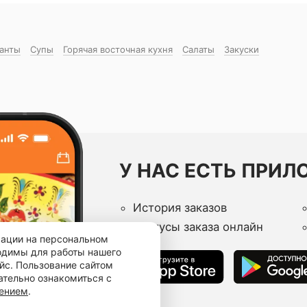
манты
Супы
Горячая восточная куxня
Салаты
Закуски
У НАС ЕСТЬ ПРИЛ
История заказов
Статусы заказа онлайн
мации на персональном
ходимы для работы нашего
йс. Пользование сайтом
ательно ознакомиться с
шением
.