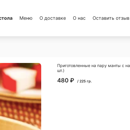
стола
Меню
О доставке
О нас
Оставить отзыв
Приготовленные на пару манты с на
шт.)
480
₽
/
225
гр.