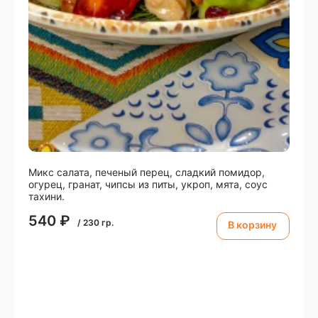
Микс салата, печеный перец, сладкий помидор,
огурец, гранат, чипсы из питы, укроп, мята, соус
тахини.
540
₽
/
230
гр.
В корзину