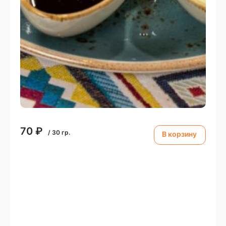
70
₽
/
30
гр.
В корзину