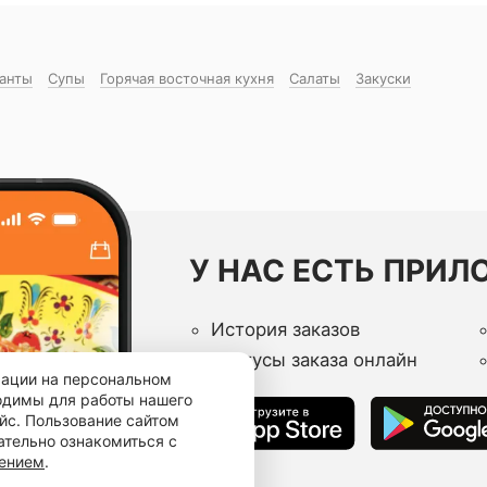
манты
Супы
Горячая восточная куxня
Салаты
Закуски
У НАС ЕСТЬ ПРИЛ
История заказов
Статусы заказа онлайн
мации на персональном
ходимы для работы нашего
йс. Пользование сайтом
ательно ознакомиться с
шением
.