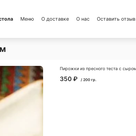
стола
Меню
О доставке
О нас
Оставить отзыв
ом
Пирожки из пресного теста с сыро
350
₽
/
200
гр.