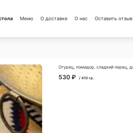
стола
Меню
О доставке
О нас
Оставить отзыв
Огурец, помидор, сладкий перец, д
530
₽
/
410
гр.