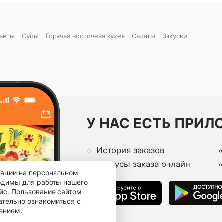
манты
Супы
Горячая восточная куxня
Салаты
Закуски
У НАС ЕСТЬ ПРИЛ
История заказов
Статусы заказа онлайн
мации на персональном
ходимы для работы нашего
йс. Пользование сайтом
ательно ознакомиться с
шением
.