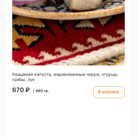
Квашеная капуста, маринованные черри, огурцы,
грибы, лук
670
₽
/
460
гр.
В корзину