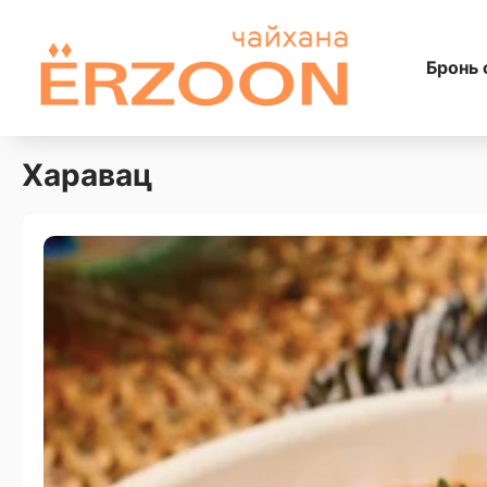
Бронь 
Харавац