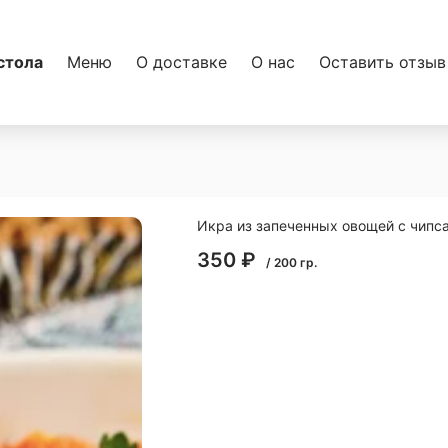
стола
Меню
О доставке
О нас
Оставить отзыв
Икра из запеченных овощей с чипс
350
₽
/
200
гр.