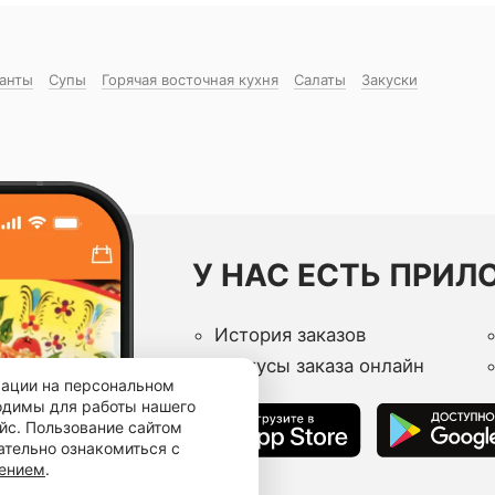
манты
Супы
Горячая восточная куxня
Салаты
Закуски
У НАС ЕСТЬ ПРИЛ
История заказов
Статусы заказа онлайн
мации на персональном
ходимы для работы нашего
йс. Пользование сайтом
ательно ознакомиться с
шением
.