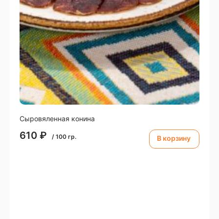
Сыровяленная конина
610
₽
/
100
гр.
В корзину