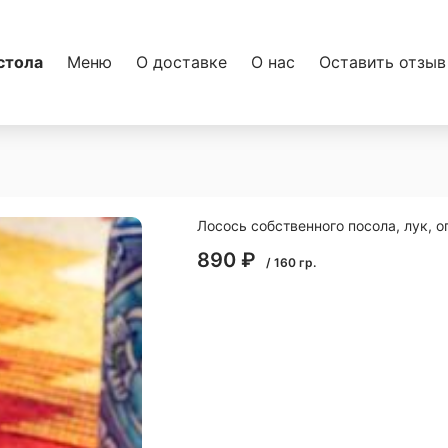
стола
Меню
О доставке
О нас
Оставить отзыв
Лосось собственного посола, лук, о
890
₽
/
160
гр.