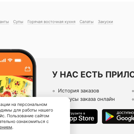
манты
Супы
Горячая восточная куxня
Салаты
Закуски
У НАС ЕСТЬ ПРИЛ
История заказов
Статусы заказа онлайн
мации на персональном
ходимы для работы нашего
йс. Пользование сайтом
ательно ознакомиться с
шением
.