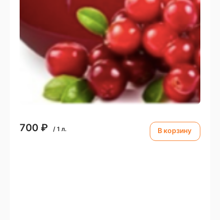
700
₽
/
1
л.
В корзину